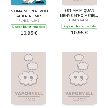
ESTIMA'M QUAN
ESTIMA'M... PER. VULL
MENYS M'HO MEREIXI
SABER-NE MÉS
... PERQUÈ ÉS QUAN
FUNES, JAUME
FUNES, JAUME
MÉS HO NECESSITO
Disponibilitat inmediata
Disponibilitat inmediata
10,95 €
10,95 €