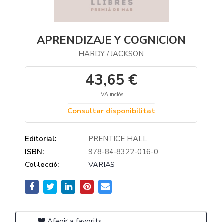
APRENDIZAJE Y COGNICION
HARDY
JACKSON
/
43,65 €
IVA inclós
Consultar disponibilitat
Editorial:
PRENTICE HALL
ISBN:
978-84-8322-016-0
Col·lecció:
VARIAS
Afegir a favorits