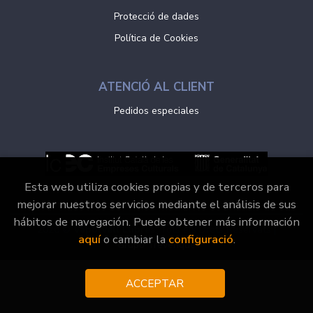
Protecció de dades
Política de Cookies
ATENCIÓ AL CLIENT
Pedidos especiales
Esta web utiliza cookies propias y de terceros para
mejorar nuestros servicios mediante el análisis de sus
hábitos de navegación. Puede obtener más información
2026 ©
Vaporvell Llibres
. Tots els Drets Reservats |
aquí
o cambiar la
configuració
.
Grupo Trevenque
ACCEPTAR