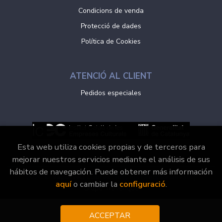
Condicions de venda
Protecció de dades
Política de Cookies
ATENCIÓ AL CLIENT
Pedidos especiales
Esta web utiliza cookies propias y de terceros para
mejorar nuestros servicios mediante el análisis de sus
hábitos de navegación. Puede obtener más información
2026 ©
Vaporvell Llibres
. Tots els Drets Reservats |
aquí
o cambiar la
configuració
.
Grupo Trevenque
ACCEPTAR