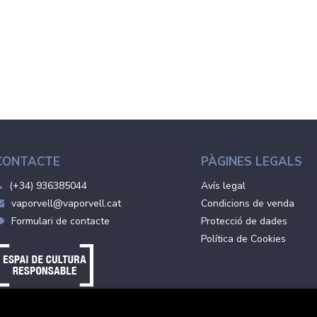
CONTACTE
PÀGINES LEGALS
(+34) 936385044
Avís legal
vaporvell@vaporvell.cat
Condicions de venda
Formulari de contacte
Protecció de dades
Política de Cookies