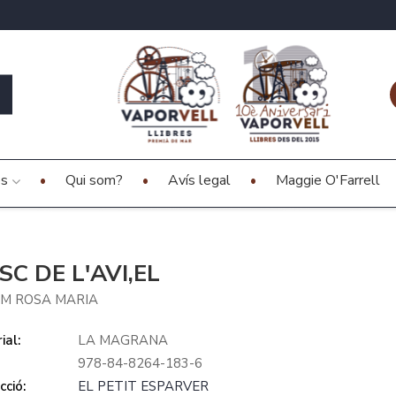
es
Qui som?
Avís legal
Maggie O'Farrell
SC DE L'AVI,EL
M ROSA MARIA
ial:
LA MAGRANA
978-84-8264-183-6
cció:
EL PETIT ESPARVER