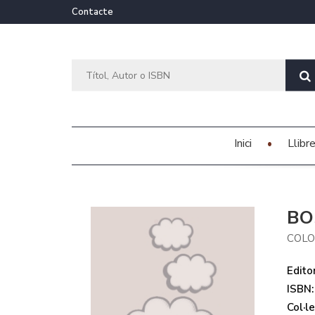
Contacte
Inici
Llibr
BO
COLO
Editor
ISBN:
Col·le