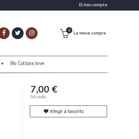
El meu compte
0
La meva compra
Bo Cultura Jove
7,00 €
IVA inclós
Afegir a favorits