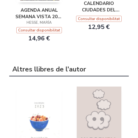
CALENDARIO
CIUDADES DEL
AGENDA ANUAL
MUNDO 2022
SEMANA VISTA 2022
Consultar disponibilitat
MARÍA HESSE
HESSE, MARÍA
12,95 €
Consultar disponibilitat
14,96 €
Altres llibres de l'autor