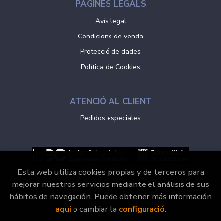
PÀGINES LEGALS
Avís legal
Condicions de venda
Protecció de dades
Política de Cookies
ATENCIÓ AL CLIENT
Pedidos especiales
Esta web utiliza cookies propias y de terceros para
mejorar nuestros servicios mediante el análisis de sus
hábitos de navegación. Puede obtener más información
2026 ©
Vaporvell Llibres
. Tots els Drets Reservats |
aquí
o cambiar la
configuració
.
Grupo Trevenque