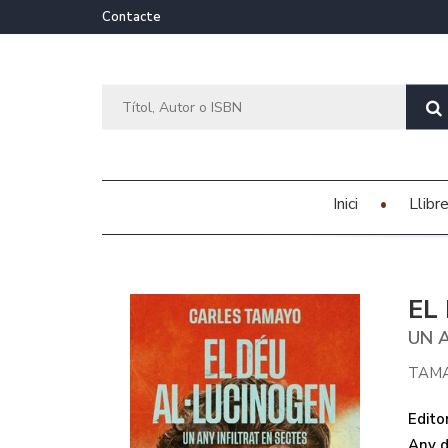
Contacte
Inici
Llibr
EL
UN A
TAMA
Editor
Any d'