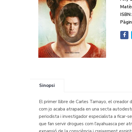
Matèr
ISBN:
Pàgin
Sinopsi
El primer llibre de Carles Tamayo, el creado
com jo acaba atrapada en una secta autodestru
periodista i investigador especialista a ficar
que fan servir drogues com l'ayahuasca per at
expansió de la consciència i creixement espir