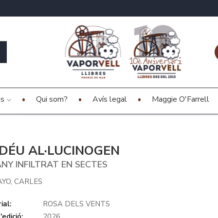
es
Qui som?
Avís legal
Maggie O'Farrell
 DÉU AL·LUCINOGEN
NY INFILTRAT EN SECTES
YO, CARLES
ial:
ROSA DELS VENTS
edició:
2026