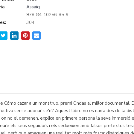
ia
Assaig
978-84-10256-85-9
es:
304
r de Cómo cazar a un monstruo, premi Ondas al millor documental.
ctiva sense adonar-se'n? Aquest llibre no es narra des de la dist
-se on no el demanen, explica en primera persona la seva immersió 
reure els seus seguidors i els sedueixen amb falsos pretextos ter
itual, però que amaguen una realitat molt més fosca: dinàmiques d