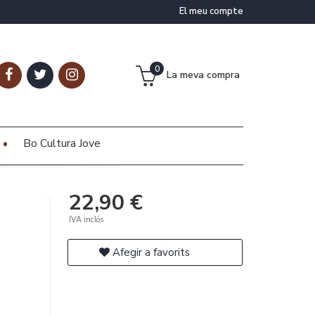
El meu compte
0
La meva compra
Bo Cultura Jove
22,90 €
IVA inclós
Afegir a favorits