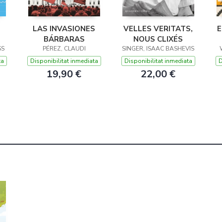
LAS INVASIONES
VELLES VERITATS,
E
BÁRBARAS
NOUS CLIXÉS
SS
PÉREZ, CLAUDI
SINGER, ISAAC BASHEVIS
ta
Disponibilitat inmediata
Disponibilitat inmediata
D
19,90 €
22,00 €