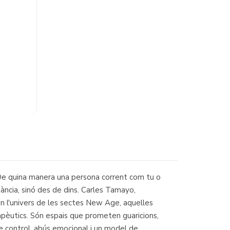
 De quina manera una persona corrent com tu o
ància, sinó des de dins. Carles Tamayo,
en l'univers de les sectes New Age, aquelles
apèutics. Són espais que prometen guaricions,
e control, abús emocional i un model de