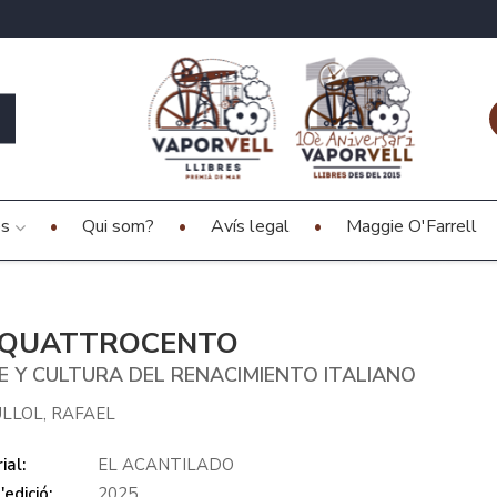
es
Qui som?
Avís legal
Maggie O'Farrell
 QUATTROCENTO
E Y CULTURA DEL RENACIMIENTO ITALIANO
LLOL, RAFAEL
ial:
EL ACANTILADO
edició:
2025