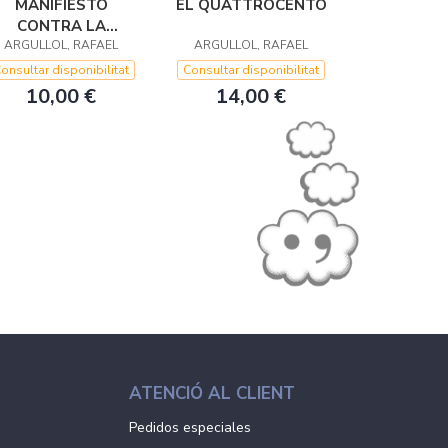
MANIFIESTO
EL QUATTROCENTO
CONTRA LA
ARGULLOL, RAFAEL
SERVIDUMBRE
ARGULLOL, RAFAEL
onsultar disponibilitat
Consultar disponibilitat
10,00 €
14,00 €
ATENCIÓ AL CLIENT
Pedidos especiales