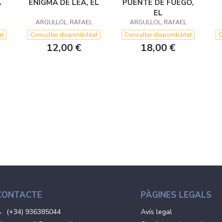
A
ENIGMA DE LEA, EL
PUENTE DE FUEGO,
EL
ARGULLOL, RAFAEL
ARGULLOL, RAFAEL
at
Consultar disponibilitat
Consultar disponibilitat
C
12,00 €
18,00 €
CONTACTE
PÀGINES LEGALS
(+34) 936385044
Avís legal