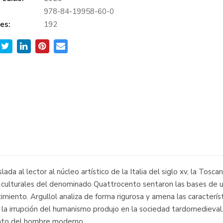
978-84-19958-60-0
es:
192
ada al lector al núcleo artístico de la Italia del siglo xv, la Tosca
s y culturales del denominado Quattrocento sentaron las bases de 
imiento. Argullol analiza de forma rigurosa y amena las característi
ue la irrupción del humanismo produjo en la sociedad tardomediev
ento del hombre moderno.