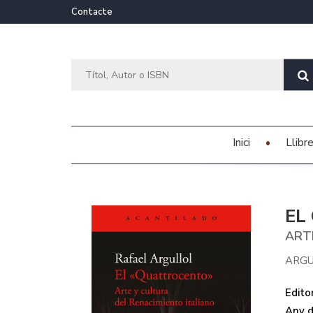
Contacte
Inici
Llibr
EL
ART
ARGU
Editor
Any d'