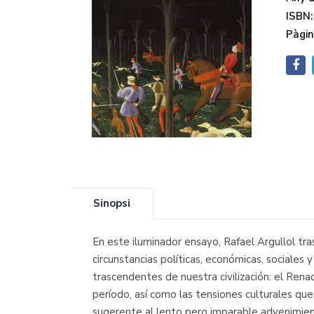
ISBN:
Pàgin
Sinopsi
En este iluminador ensayo, Rafael Argullol trasl
circunstancias políticas, económicas, sociale
trascendentes de nuestra civilización: el Renac
período, así como las tensiones culturales q
sugerente al lento pero imparable advenimi