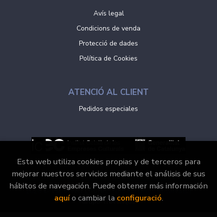
Avís legal
Condicions de venda
Protecció de dades
Política de Cookies
ATENCIÓ AL CLIENT
Pedidos especiales
Esta web utiliza cookies propias y de terceros para
mejorar nuestros servicios mediante el análisis de sus
hábitos de navegación. Puede obtener más información
2026 ©
Vaporvell Llibres
. Tots els Drets Reservats |
aquí
o cambiar la
configuració
.
Grupo Trevenque