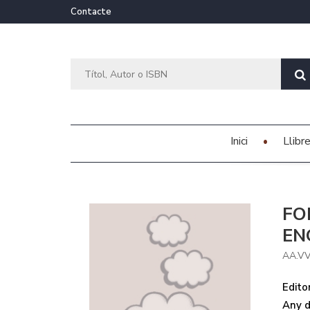
Contacte
Inici
Llibr
FO
EN
AA.V
Editor
Any d'