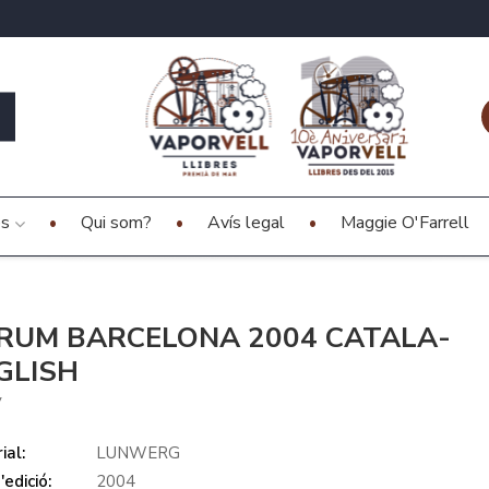
es
Qui som?
Avís legal
Maggie O'Farrell
RUM BARCELONA 2004 CATALA-
GLISH
V
ial:
LUNWERG
edició:
2004