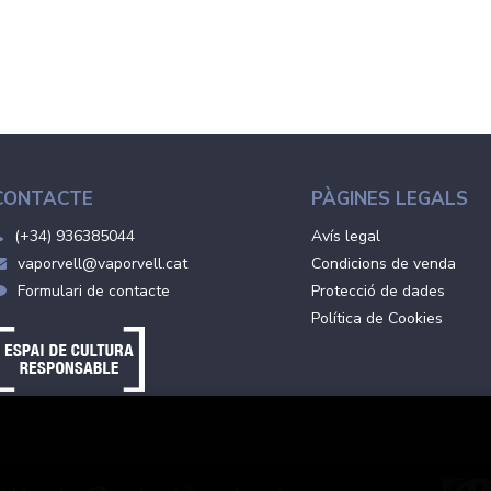
CONTACTE
PÀGINES LEGALS
(+34) 936385044
Avís legal
vaporvell@vaporvell.cat
Condicions de venda
Formulari de contacte
Protecció de dades
Política de Cookies