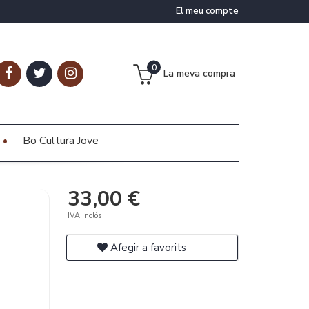
El meu compte
0
La meva compra
Bo Cultura Jove
33,00 €
IVA inclós
Afegir a favorits