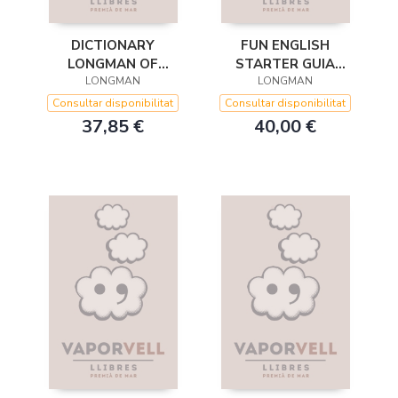
DICTIONARY
FUN ENGLISH
LONGMAN OF
STARTER GUIA
CONTEMPORARY
LONGMAN
DIDACTICA
LONGMAN
ENGLISH (+CD-ROM)-
Consultar disponibilitat
Consultar disponibilitat
PLASTIC-
37,85 €
40,00 €