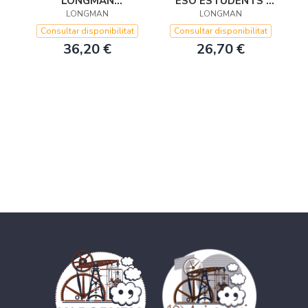
LONGMAN
ESO ESTUDENTS'
ADVANCED + CD
LONGMAN
FILE (CASTELLANO)
LONGMAN
ROM
Consultar disponibilitat
Consultar disponibilitat
36,20 €
26,70 €