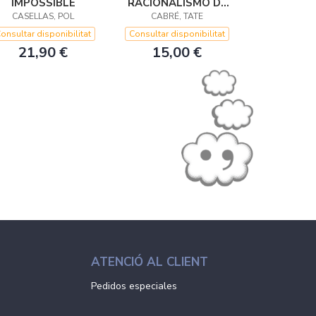
IMPOSSIBLE
RACIONALISMO DE
CASELLAS, POL
BARCELONA
CABRÉ, TATE
onsultar disponibilitat
Consultar disponibilitat
21,90 €
15,00 €
ATENCIÓ AL CLIENT
Pedidos especiales