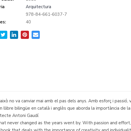
ia
Arquitectura
978-84-661-6037-7
es:
40
això no va canviar mai amb el pas dels anys. Amb esforç i passió, v
bre bilingüe en català i anglès que aborda la importància de la crea
itecte Antoni Gaudí.
 that never changed as the years went by. With passion and effo
l book that deals with the importance of creativity and individual