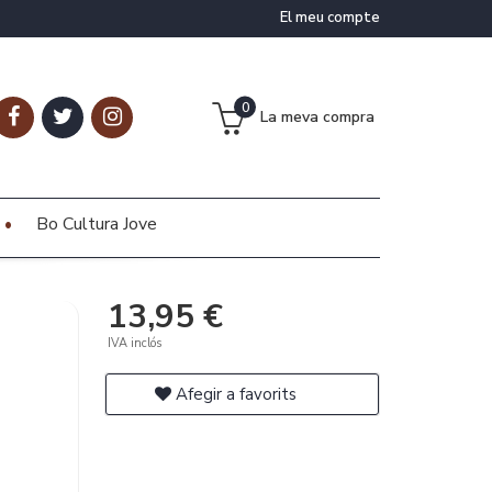
El meu compte
0
La meva compra
Bo Cultura Jove
13,95 €
IVA inclós
Afegir a favorits