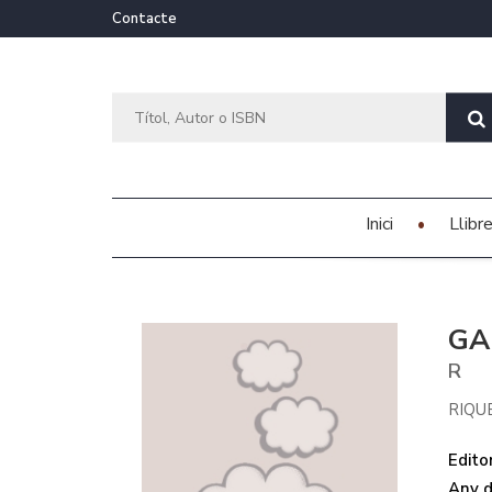
Contacte
Inici
Llibr
GA
R
RIQU
Editor
Any d'