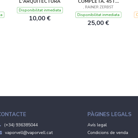
L'ARQUITECTURA
COMPLETA. 45TH
, RAINER ZERBST
ED.
Disponibilitat inmediata
ta
Disponibilitat inmediata
C
10,00 €
25,00 €
CONTACTE
PÀGINES LEGALS
(+34) 936385044
Avís legal
vaporvell@vaporvell.cat
Condicions de venda