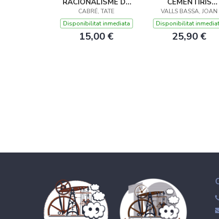
RACIONALISME DE
CEMENTIRIS
BARCELONA
CABRÉ, TATE
VALLS BASSA, JOAN
EMBLEMÀTICS
Disponibilitat inmediata
Disponibilitat inmedia
15,00 €
25,90 €