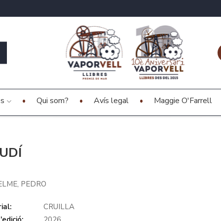
es
Qui som?
Avís legal
Maggie O'Farrell
UDÍ
ELME, PEDRO
ial:
CRUILLA
edició:
2026