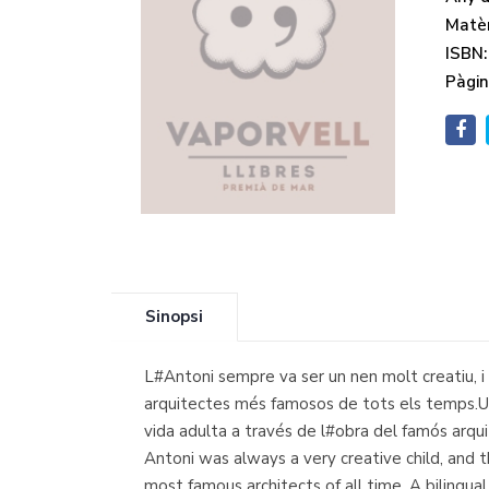
Matèr
ISBN:
Pàgin
Sinopsi
L#Antoni sempre va ser un nen molt creatiu, i 
arquitectes més famosos de tots els temps.Un lli
vida adulta a través de l#obra del famós arqu
Antoni was always a very creative child, and
most famous architects of all time. A bilingua