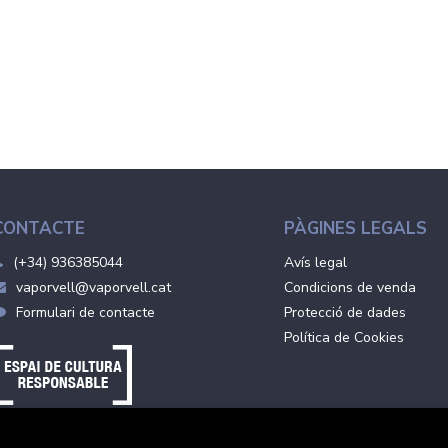
CONTACTE
PÀGINES LEGALS
(+34) 936385044
Avís legal
vaporvell@vaporvell.cat
Condicions de venda
Formulari de contacte
Protecció de dades
Política de Cookies