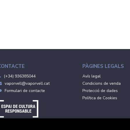
CONTACTE
PÀGINES LEGALS
(+34) 936385044
Avís legal
vaporvell@vaporvell.cat
Condicions de venda
Formulari de contacte
Protecció de dades
Política de Cookies