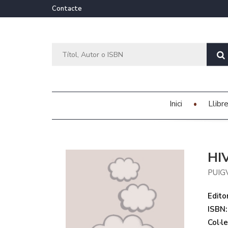
Contacte
Inici
Llibr
HI
PUIG
Editor
ISBN:
Col·le