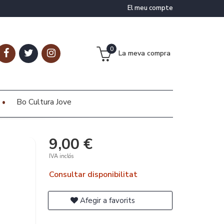
El meu compte
0
La meva compra
Bo Cultura Jove
9,00 €
IVA inclós
Consultar disponibilitat
Afegir a favorits