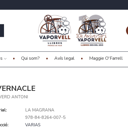
es
Qui som?
Avís legal
Maggie O'Farrell
VERNACLE
VERD ANTONI
ial:
LA MAGRANA
978-84-8264-007-5
cció:
VARIAS