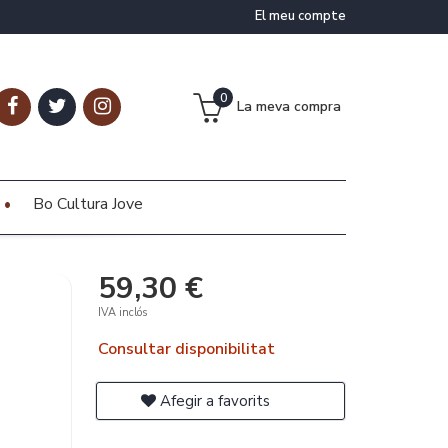
El meu compte
0
La meva compra
Bo Cultura Jove
59,30 €
IVA inclós
Consultar disponibilitat
Afegir a favorits