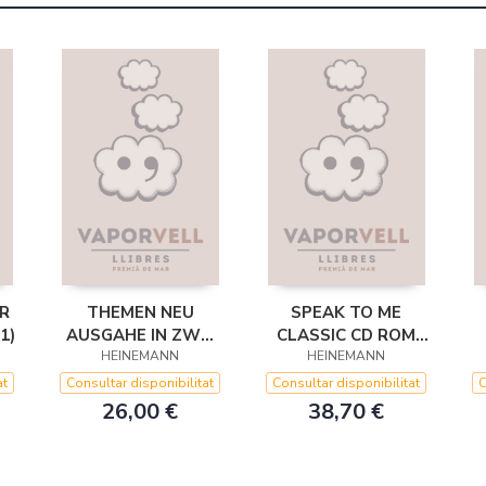
R
THEMEN NEU
SPEAK TO ME
1)
AUSGAHE IN ZWEI
CLASSIC CD ROM
CD AUDIO
HEINEMANN
(ALEMAN/INGLES)
HEINEMANN
DEUTSCH
at
Consultar disponibilitat
Consultar disponibilitat
C
26,00 €
38,70 €