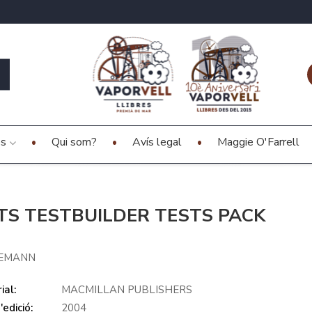
es
Qui som?
Avís legal
Maggie O'Farrell
LTS TESTBUILDER TESTS PACK
EMANN
ial:
MACMILLAN PUBLISHERS
edició:
2004