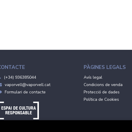
CONTACTE
PÀGINES LEGALS
(+34) 936385044
Avís legal
vaporvell@vaporvell.cat
Condicions de venda
Formulari de contacte
Protecció de dades
Política de Cookies