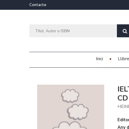
Contacte
Inici
Llibr
IE
CD
HEIN
Editor
Any d'