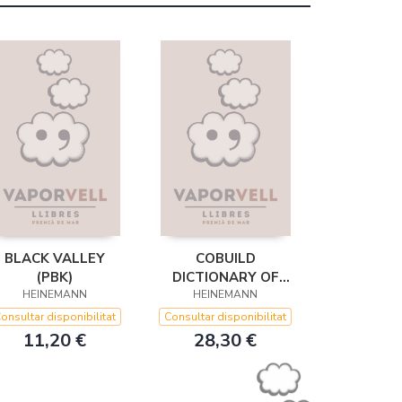
BLACK VALLEY
COBUILD
(PBK)
DICTIONARY OF
HEINEMANN
IDIOMS PBK - 2ª
HEINEMANN
EDICION
onsultar disponibilitat
Consultar disponibilitat
11,20 €
28,30 €