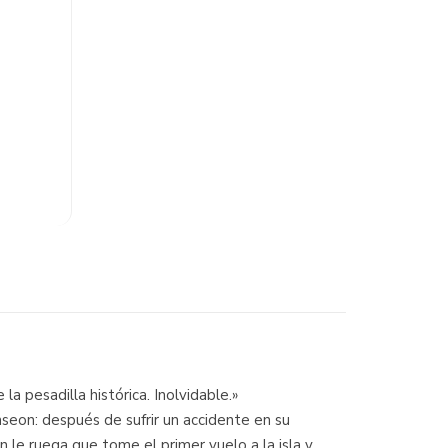
pesadilla histórica. Inolvidable.»
eon: después de sufrir un accidente en su
on le ruega que tome el primer vuelo a la isla y