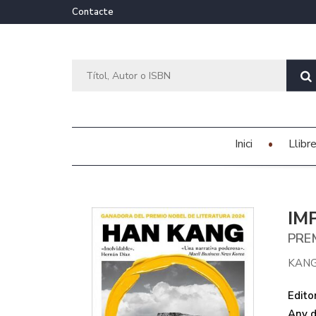
Contacte
Inici
Llibr
IM
PRE
KANG
Editor
Any d'