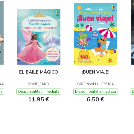
7
EL BAILE MÁGICO
¡BUEN VIAJE!
YA
BONE, EMILY
GREENWELL, JESSICA
ta
Disponibilitat inmediata
Disponibilitat inmediata
D
11,95 €
6,50 €