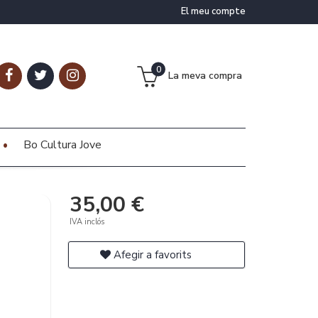
El meu compte
0
La meva compra
Bo Cultura Jove
35,00 €
IVA inclós
Afegir a favorits