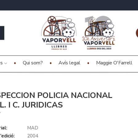
es
Qui som?
Avís legal
Maggie O'Farrell
SPECCION POLICIA NACIONAL
. I C. JURIDICAS
V
ial:
MAD
edició:
2004