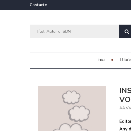
Contacte
Inici
Llibr
IN
VOL
AA.V
Editor
Any d'