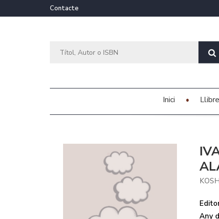
Contacte
Inici
Llibr
IV
AL
KOSH
Editor
Any d'