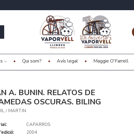
es
Qui som?
Avís legal
Maggie O'Farrell
AN A. BUNIN. RELATOS DE
AMEDAS OSCURAS. BILING
IL
MARTIN
/
ial:
CAPARROS
edició:
2004