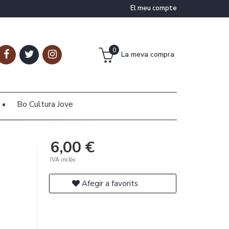
El meu compte
0
La meva compra
Bo Cultura Jove
6,00 €
IVA inclós
Afegir a favorits