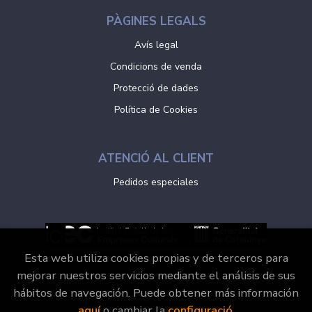
PÀGINES LEGALS
Avís legal
Condicions de venda
Protecció de dades
Política de Cookies
ATENCIÓ AL CLIENT
Pedidos especiales
Esta web utiliza cookies propias y de terceros para
mejorar nuestros servicios mediante el análisis de sus
hábitos de navegación. Puede obtener más información
2026 ©
Vaporvell Llibres
. Tots els Drets Reservats |
aquí
o cambiar la
configuració
.