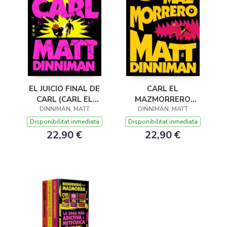
EL JUICIO FINAL DE
CARL EL
CARL (CARL EL
MAZMORRERO
MAZMORRERO 2)
DINNIMAN, MATT
DINNIMAN, MATT
(CARL EL
MAZMORRERO 1)
Disponibilitat inmediata
Disponibilitat inmediata
22,90 €
22,90 €