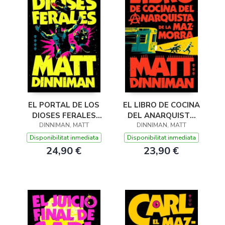
EL PORTAL DE LOS
EL LIBRO DE COCINA
DIOSES FERALES
DEL ANARQUISTA
DINNIMAN, MATT
(CARL EL
DE LA MAZMORRA
DINNIMAN, MATT
MAZMORRERO 4)
(CARL EL
Disponibilitat inmediata
Disponibilitat inmediata
MAZMORRERO 3)
24,90 €
23,90 €