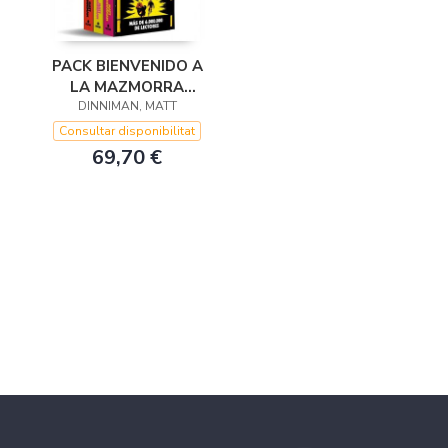
PACK BIENVENIDO A
LA MAZMORRA
DINNIMAN, MATT
(CARL EL
MAZMORRERO EL
Consultar disponibilitat
JUICIO FINAL DE
69,70 €
CARL EL