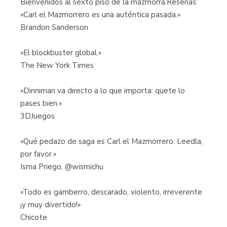
Bienvenidos al sexto piso de la mazmorra.Reseñas:
«Carl el Mazmorrero es una auténtica pasada.»
Brandon Sanderson
«El blockbuster global.»
The New York Times
«Dinniman va directo a lo que importa: quete lo
pases bien.»
3DJuegos
«Qué pedazo de saga es Carl el Mazmorrero. Leedla,
por favor.»
Isma Priego, @wismichu
«Todo es gamberro, descarado, violento, irreverente
¡y muy divertido!»
Chicote