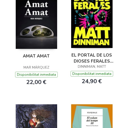
EL PORTAL DE LOS
AMAT AMAT
DIOSES FERALES
DINNIMAN, MATT
(CARL EL
MAR MÁRQUEZ
MAZMORRERO 4)
Disponibilitat inmediata
Disponibilitat inmediata
24,90 €
22,00 €