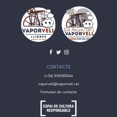
CONTACTE
(+34) 936385044
vaporvell@vaporvell.cat
Formulari de contacte