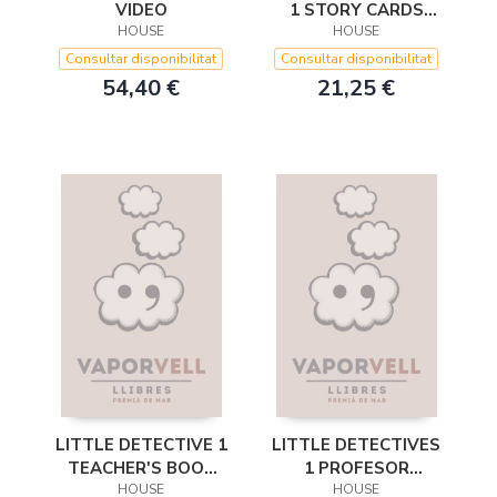
VIDEO
1 STORY CARDS
HOUSE
(FICHAS)
HOUSE
Consultar disponibilitat
Consultar disponibilitat
54,40 €
21,25 €
LITTLE DETECTIVE 1
LITTLE DETECTIVES
TEACHER'S BOOK
1 PROFESOR
CASTELLANO
HOUSE
(INGLES)
HOUSE