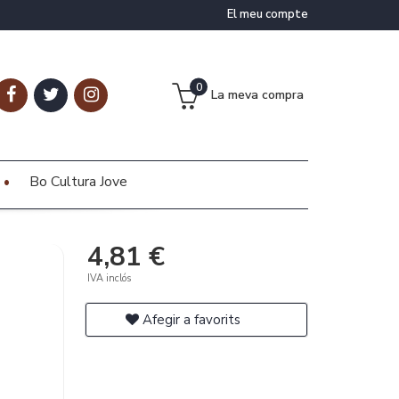
El meu compte
0
La meva compra
Bo Cultura Jove
4,81 €
IVA inclós
Afegir a favorits