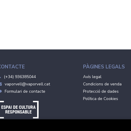
CONTACTE
PÀGINES LEGALS
(+34) 936385044
Avís legal
vaporvell@vaporvell.cat
Condicions de venda
Formulari de contacte
Protecció de dades
Política de Cookies