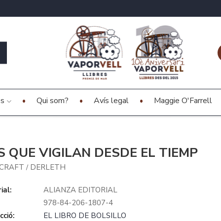
es
Qui som?
Avís legal
Maggie O'Farrell
S QUE VIGILAN DESDE EL TIEMP
CRAFT
DERLETH
/
ial:
ALIANZA EDITORIAL
978-84-206-1807-4
cció:
EL LIBRO DE BOLSILLO