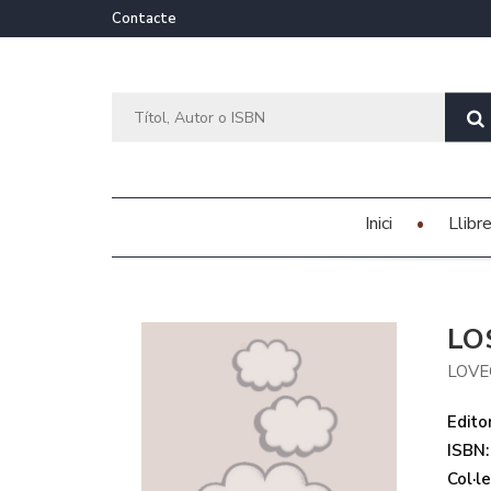
Contacte
Inici
Llibr
LO
LOVE
Editor
ISBN:
Col·le