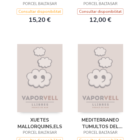
PORCEL BALTASAR
PORCEL BALTASAR
Consultar disponibilitat
Consultar disponibilitat
15,20 €
12,00 €
XUETES
MEDITERRANEO
MALLORQUINS,ELS
TUMULTOS DEL
PORCEL BALTASAR
OLEAJE-BOOKET
PORCEL BALTASAR