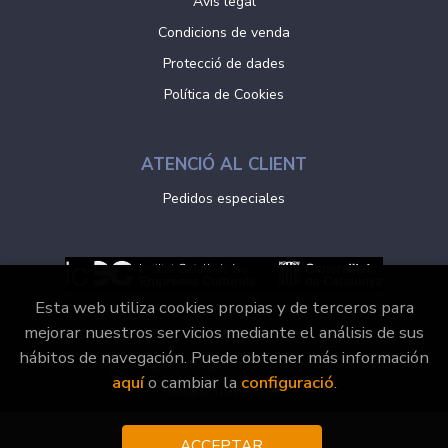
Avís legal
Condicions de venda
Protecció de dades
Política de Cookies
ATENCIÓ AL CLIENT
Pedidos especiales
Esta web utiliza cookies propias y de terceros para
mejorar nuestros servicios mediante el análisis de sus
hábitos de navegación. Puede obtener más información
2026 ©
Vaporvell Llibres
. Tots els Drets Reservats |
aquí
o cambiar la
configuració
.
Grupo Trevenque
ACCEPTAR