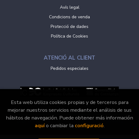
Avís legal
Condicions de venda
Protecció de dades
Política de Cookies
ATENCIÓ AL CLIENT
Pedidos especiales
Esta web utiliza cookies propias y de terceros para
mejorar nuestros servicios mediante el análisis de sus
hábitos de navegación. Puede obtener más información
2026 ©
Vaporvell Llibres
. Tots els Drets Reservats |
aquí
o cambiar la
configuració
.
Grupo Trevenque