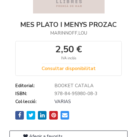
MES PLATO I MENYS PROZAC
MARINNOFF,LOU
2,50 €
IVA inclós
Consultar disponibilitat
Editorial:
BOOKET CATALA
ISBN:
978-84-95980-08-3
Col·lecció:
VARIAS
Afegir a favorits