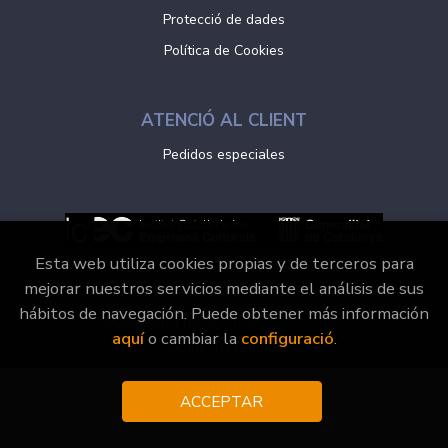
Protecció de dades
Política de Cookies
ATENCIÓ AL CLIENT
Pedidos especiales
Esta web utiliza cookies propias y de terceros para
mejorar nuestros servicios mediante el análisis de sus
hábitos de navegación. Puede obtener más información
2026 ©
Vaporvell Llibres
. Tots els Drets Reservats |
aquí
o cambiar la
configuració
.
Grupo Trevenque
ACCEPTAR