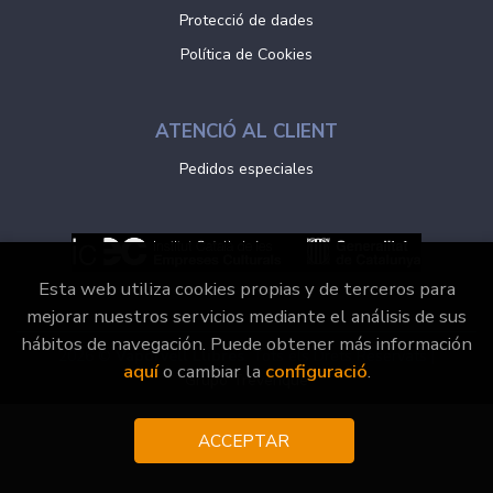
Protecció de dades
Política de Cookies
ATENCIÓ AL CLIENT
Pedidos especiales
Esta web utiliza cookies propias y de terceros para
mejorar nuestros servicios mediante el análisis de sus
hábitos de navegación. Puede obtener más información
2026 ©
Vaporvell Llibres
. Tots els Drets Reservats |
aquí
o cambiar la
configuració
.
Grupo Trevenque
ACCEPTAR