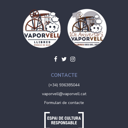
CONTACTE
(+34) 936385044
vaporvell@vaporvell.cat
Formulari de contacte