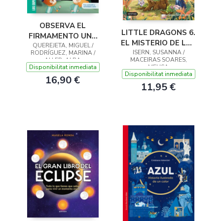
OBSERVA EL
LITTLE DRAGONS 6.
FIRMAMENTO UNA
EL MISTERIO DE LAS
GUÍA COMPLETA
QUEREJETA, MIGUEL /
ISERN, SUSANNA /
ALAS
RODRÍGUEZ, MARINA /
PARA RECONOCER
MACEIRAS SOARES,
ALLER, ALBA
PLANETAS,
Disponibilitat inmediata
MELISA
Disponibilitat inmediata
ESTRELLAS, EC
16,90 €
11,95 €