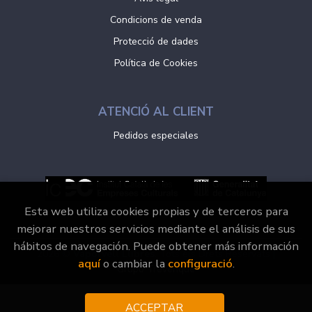
Condicions de venda
Protecció de dades
Política de Cookies
ATENCIÓ AL CLIENT
Pedidos especiales
Esta web utiliza cookies propias y de terceros para
mejorar nuestros servicios mediante el análisis de sus
hábitos de navegación. Puede obtener más información
2026 ©
Vaporvell Llibres
. Tots els Drets Reservats |
aquí
o cambiar la
configuració
.
Grupo Trevenque
ACCEPTAR