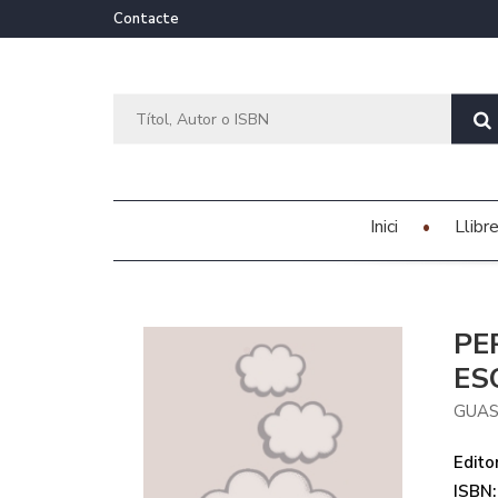
Contacte
Inici
Llibr
PE
ES
GUAS
Editor
ISBN: