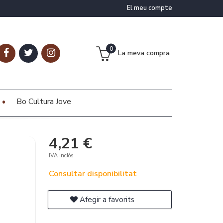
El meu compte
0
La meva compra
Bo Cultura Jove
4,21 €
IVA inclós
Consultar disponibilitat
Afegir a favorits