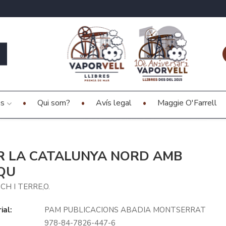
es
Qui som?
Avís legal
Maggie O'Farrell
R LA CATALUNYA NORD AMB
QU
CH I TERRE,O.
ial:
PAM PUBLICACIONS ABADIA MONTSERRAT
978-84-7826-447-6