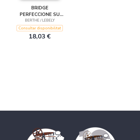
BRIDGE
PERFECCIONE SU
BERTHE / LEBELY
CARTEO 1
Consultar disponibilitat
18,03 €