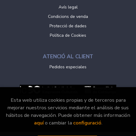
Avís legal
Condicions de venda
Protecció de dades
Política de Cookies
ATENCIÓ AL CLIENT
Pedidos especiales
Esta web utiliza cookies propias y de terceros para
mejorar nuestros servicios mediante el análisis de sus
hábitos de navegación. Puede obtener más información
2026 ©
Vaporvell Llibres
. Tots els Drets Reservats |
aquí
o cambiar la
configuració
.
Grupo Trevenque