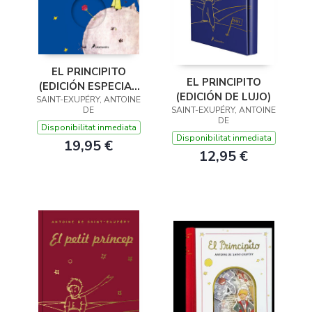
EL PRINCIPITO
EL PRINCIPITO
(EDICIÓN ESPECIAL
(EDICIÓN DE LUJO)
SAINT-EXUPÉRY, ANTOINE
CUBIERTA CON
DE
SAINT-EXUPÉRY, ANTOINE
RUEDA)
DE
Disponibilitat inmediata
Disponibilitat inmediata
19,95 €
12,95 €