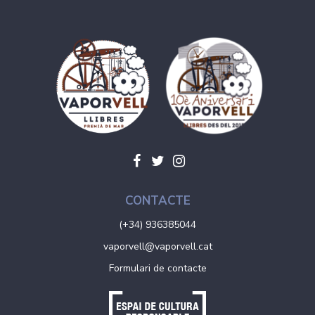
CONTACTE
(+34) 936385044
vaporvell@vaporvell.cat
Formulari de contacte