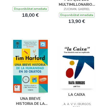
MULTIMILLONARIOS
Disponibilitat inmediata
ZUCMAN, GABRIEL
NO PAGAN
18,00 €
IMPUESTOS SO
Disponibilitat inmediata
13,90 €
LA CAIXA
UNA BREVE
HISTORIA DE LA
, A. A. V. V. / BURGOS,