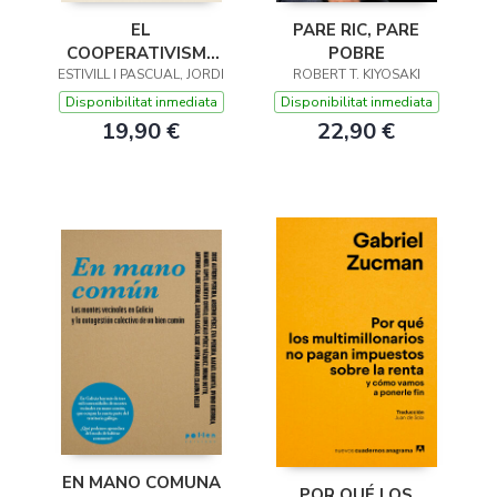
PARE RIC, PARE
EL
POBRE
COOPERATIVISME
ROBERT T. KIYOSAKI
ESTIVILL I PASCUAL, JORDI
SOTA EL
FRANQUISME A
Disponibilitat inmediata
Disponibilitat inmediata
CATALUNYA
22,90 €
19,90 €
EN MANO COMUNA
POR QUÉ LOS