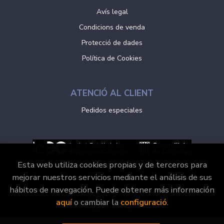
Avís legal
Condicions de venda
Protecció de dades
Política de Cookies
ATENCIÓ AL CLIENT
Pedidos especiales
Esta web utiliza cookies propias y de terceros para
mejorar nuestros servicios mediante el análisis de sus
hábitos de navegación. Puede obtener más información
2026 ©
Vaporvell Llibres
. Tots els Drets Reservats |
aquí
o cambiar la
configuració
.
Grupo Trevenque