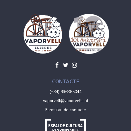
CONTACTE
(+34) 936385044
vaporvell@vaporvell.cat
Formulari de contacte