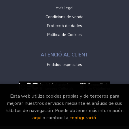
Avís legal
Condicions de venda
Protecció de dades
Política de Cookies
ATENCIÓ AL CLIENT
Pedidos especiales
Esta web utiliza cookies propias y de terceros para
mejorar nuestros servicios mediante el análisis de sus
hábitos de navegación. Puede obtener más información
2026 ©
Vaporvell Llibres
. Tots els Drets Reservats |
aquí
o cambiar la
configuració
.
Grupo Trevenque