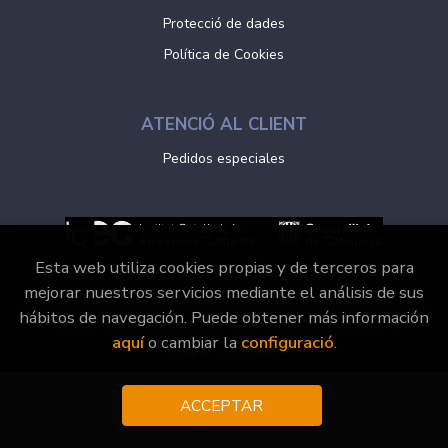
Protecció de dades
Política de Cookies
ATENCIÓ AL CLIENT
Pedidos especiales
Esta web utiliza cookies propias y de terceros para
mejorar nuestros servicios mediante el análisis de sus
hábitos de navegación. Puede obtener más información
2026 ©
Vaporvell Llibres
. Tots els Drets Reservats |
aquí
o cambiar la
configuració
.
Grupo Trevenque
ACCEPTAR