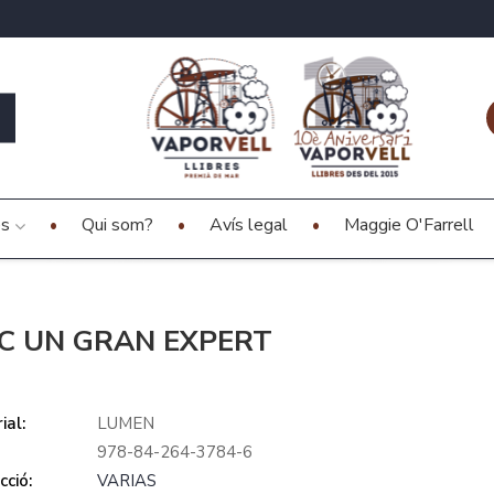
es
Qui som?
Avís legal
Maggie O'Farrell
C UN GRAN EXPERT
ial:
LUMEN
978-84-264-3784-6
cció:
VARIAS