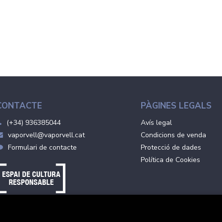
CONTACTE
PÀGINES LEGALS
(+34) 936385044
Avís legal
vaporvell@vaporvell.cat
Condicions de venda
Formulari de contacte
Protecció de dades
Política de Cookies