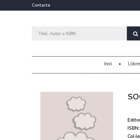
Contacte
Inici
Llibr
SO
Editor
ISBN:
Col·le