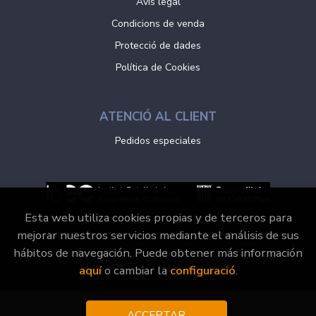
Avís legal
Condicions de venda
Protecció de dades
Política de Cookies
ATENCIÓ AL CLIENT
Pedidos especiales
Esta web utiliza cookies propias y de terceros para
mejorar nuestros servicios mediante el análisis de sus
hábitos de navegación. Puede obtener más información
2026 ©
Vaporvell Llibres
. Tots els Drets Reservats |
aquí
o cambiar la
configuració
.
Grupo Trevenque
ACCEPTAR