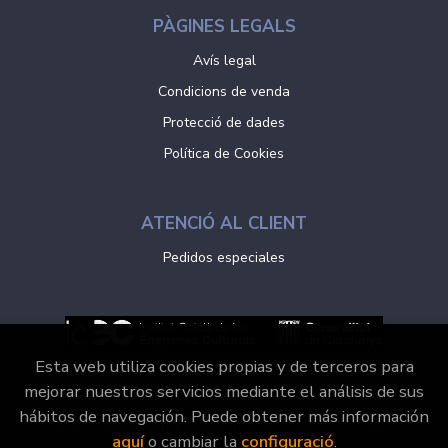
PÀGINES LEGALS
Avís legal
Condicions de venda
Protecció de dades
Política de Cookies
ATENCIÓ AL CLIENT
Pedidos especiales
Esta web utiliza cookies propias y de terceros para
mejorar nuestros servicios mediante el análisis de sus
hábitos de navegación. Puede obtener más información
2026 ©
Vaporvell Llibres
. Tots els Drets Reservats |
aquí
o cambiar la
configuració
.