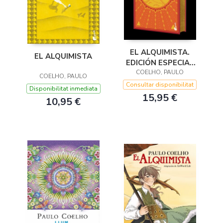
EL ALQUIMISTA.
EL ALQUIMISTA
EDICIÓN ESPECIAL
CON CANTOS
COELHO, PAULO
COELHO, PAULO
DECORADOS
Consultar disponibilitat
Disponibilitat inmediata
15,95 €
10,95 €