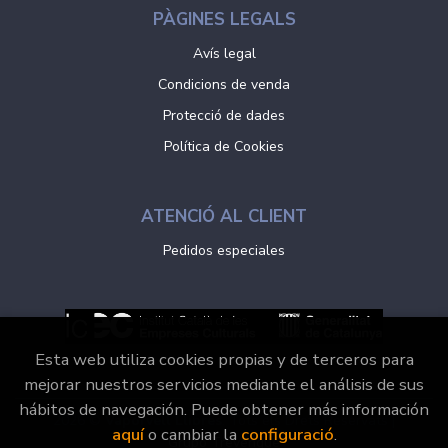
PÀGINES LEGALS
Avís legal
Condicions de venda
Protecció de dades
Política de Cookies
ATENCIÓ AL CLIENT
Pedidos especiales
Esta web utiliza cookies propias y de terceros para
mejorar nuestros servicios mediante el análisis de sus
hábitos de navegación. Puede obtener más información
2026 ©
Vaporvell Llibres
. Tots els Drets Reservats |
aquí
o cambiar la
configuració
.
Grupo Trevenque