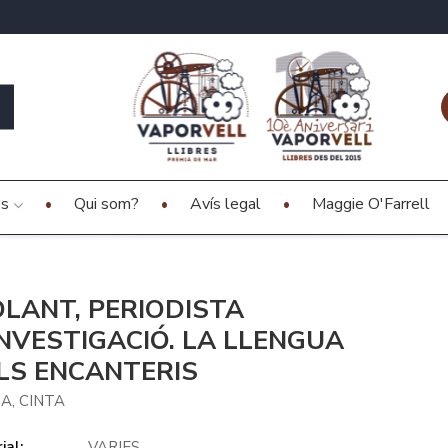
es
Qui som?
Avís legal
Maggie O'Farrell
OLANT, PERIODISTA
INVESTIGACIÓ. LA LLENGUA
LS ENCANTERIS
A, CINTA
ial:
VARIES