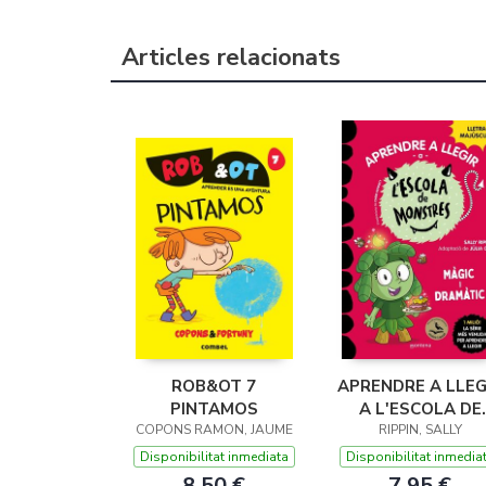
Articles relacionats
ROB&OT 7
APRENDRE A LLEG
PINTAMOS
A L'ESCOLA DE
COPONS RAMON, JAUME
MONSTRES 23 -
RIPPIN, SALLY
MÀGIC I DRAMÀT
Disponibilitat inmediata
Disponibilitat inmedia
8,50 €
7,95 €