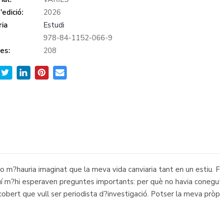
edició:
2026
ia
Estudi
978-84-1152-066-9
es:
208
no m?hauria imaginat que la meva vida canviaria tant en un estiu. Fi
 Aquí m?hi esperaven preguntes importants: per què no havia coneg
cobert que vull ser periodista d?investigació. Potser la meva pròp