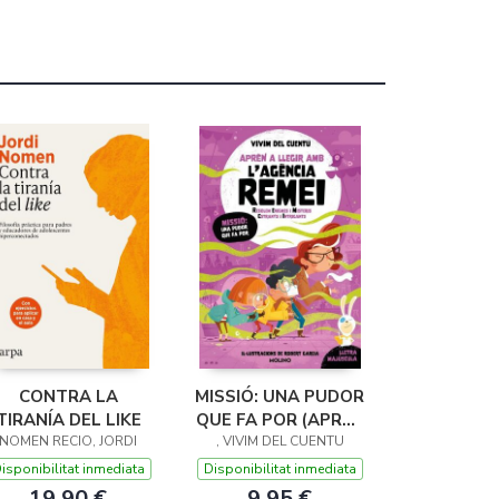
CONTRA LA
MISSIÓ: UNA PUDOR
TIRANÍA DEL LIKE
QUE FA POR (APRÈN
NOMEN RECIO, JORDI
, VIVIM DEL CUENTU
A LLEGIR AMB
L'AGÈNCIA REMEI 5)
isponibilitat inmediata
Disponibilitat inmediata
19,90 €
9,95 €