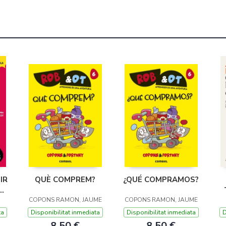
IR
QUÈ COMPREM?
¿QUÉ COMPRAMOS?
COPONS RAMON, JAUME
COPONS RAMON, JAUME
IC
ta
Disponibilitat inmediata
Disponibilitat inmediata
D
8,50 €
8,50 €