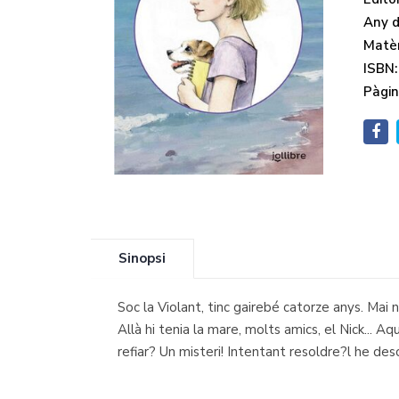
Any d'
Matèr
ISBN:
Pàgin
Sinopsi
Soc la Violant, tinc gairebé catorze anys. Mai 
Allà hi tenia la mare, molts amics, el Nick...
refiar? Un misteri! Intentant resoldre?l he des