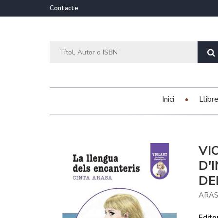
Contacte
Inici
Llibr
VI
D'
DE
ARAS
Editor