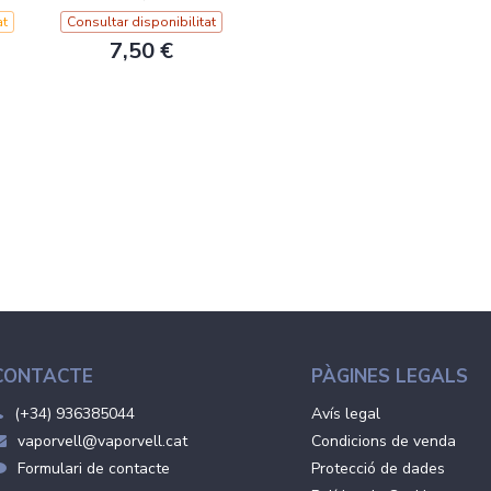
at
Consultar disponibilitat
7,50 €
CONTACTE
PÀGINES LEGALS
(+34) 936385044
Avís legal
vaporvell@vaporvell.cat
Condicions de venda
Formulari de contacte
Protecció de dades