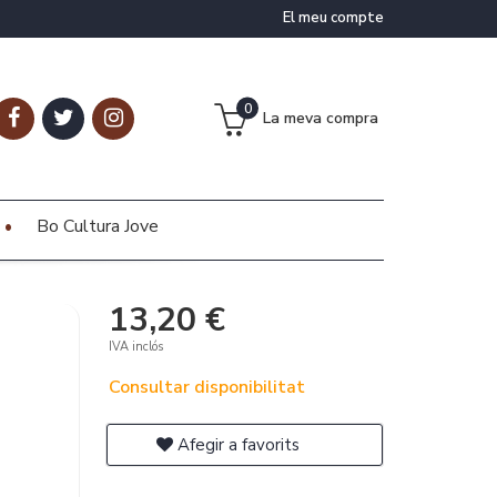
El meu compte
0
La meva compra
Bo Cultura Jove
13,20 €
IVA inclós
Consultar disponibilitat
Afegir a favorits