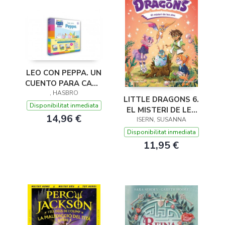
LEO CON PEPPA. UN
CUENTO PARA CADA
, HASBRO
LETRA
LITTLE DRAGONS 6.
Disponibilitat inmediata
EL MISTERI DE LES
14,96 €
ISERN, SUSANNA
ALES
Disponibilitat inmediata
11,95 €