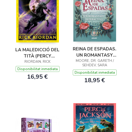
REINA DE ESPADAS.
LA MALEDICCIÓ DEL
UN ROMANTASY
TITÀ (PERCY
MOORE, DR. GARETH /
INTERACTIVO
JACKSON I ELS DÉUS
RIORDAN, RICK
SEHDEV, SARA
DE L'OLIMP 3)
Disponibilitat inmediata
Disponibilitat inmediata
16,95 €
18,95 €