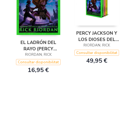
PERCY JACKSON Y
LOS DIOSES DEL
EL LADRÓN DEL
OLIMPO (ESTUCHE
RIORDAN, RICK
RAYO (PERCY
CON: EL LADRÓN
Consultar disponibilitat
JACKSON Y LOS
RIORDAN, RICK
DEL RAYOEL MAR DE
49,95 €
DIOSES DEL OLIMPO
Consultar disponibilitat
1)
16,95 €