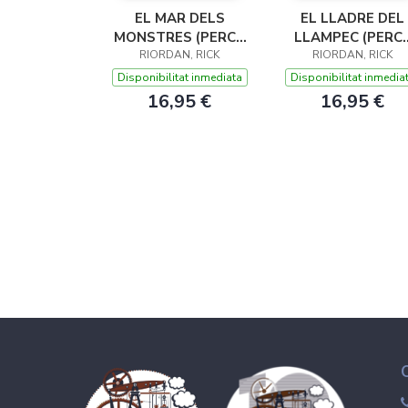
EL MAR DELS
EL LLADRE DEL
MONSTRES (PERCY
LLAMPEC (PERC
JACKSON I ELS
RIORDAN, RICK
JACKSON I ELS
RIORDAN, RICK
DÉUS DE L'OLIMP 2)
DÉUS DE L'OLIMP 
Disponibilitat inmediata
Disponibilitat inmedia
16,95 €
16,95 €