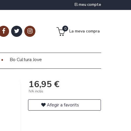
El meu compte
0
La meva compra
Bo Cultura Jove
16,95 €
IVA inclós
Afegir a favorits