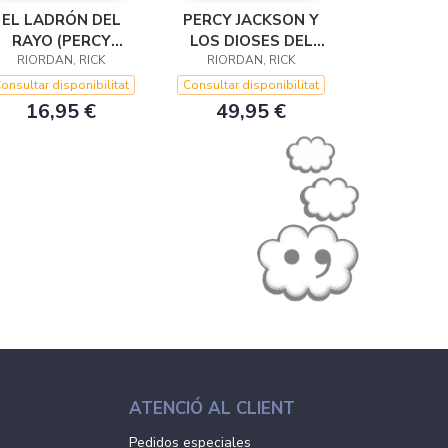
EL LADRÓN DEL
PERCY JACKSON Y
RAYO (PERCY
LOS DIOSES DEL
JACKSON Y LOS
RIORDAN, RICK
OLIMPO (ESTUCHE
RIORDAN, RICK
DIOSES DEL
CON: EL LADRÓN
onsultar disponibilitat
Consultar disponibilitat
OLIMPO 1)
DEL RAYOEL MAR
16,95 €
49,95 €
DE
ATENCIÓ AL CLIENT
Pedidos especiales