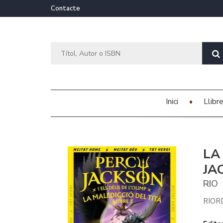
Contacte
Inici
Llibr
LA
JA
RIO
RIOR