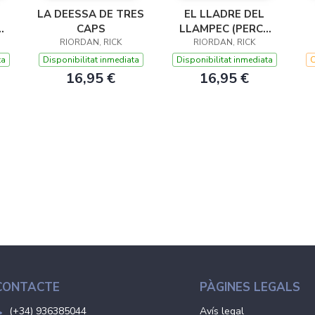
LA DEESSA DE TRES
EL LLADRE DEL
Y
CAPS
LLAMPEC (PERCY
RIORDAN, RICK
JACKSON I ELS
RIORDAN, RICK
1)
DÉUS DE L'OLIMP 1)
ta
Disponibilitat inmediata
Disponibilitat inmediata
C
16,95 €
16,95 €
CONTACTE
PÀGINES LEGALS
(+34) 936385044
Avís legal