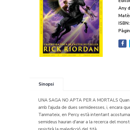
Editor
Any d'
Matèr
ISBN:
Pàgin
Sinopsi
UNA SAGA NO APTA PER A MORTALS Quan en Per
amb l'ajuda de dues semideesses, i, encara qu
Tanmateix, en Percy està intentant acostumar-
semideus hauran d'anar a la recerca del monstre
resistirà la maledicció del tità.