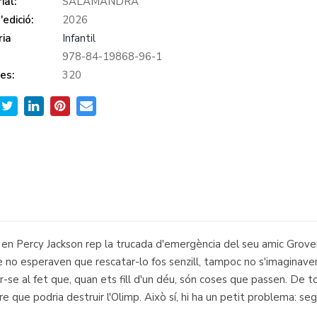
ial:
SALAMANDRA
edició:
2026
ia
Infantil
978-84-19868-96-1
es:
320
cy Jackson rep la trucada d'emergència del seu amic Grover, 
e no esperaven que rescatar-lo fos senzill, tampoc no s'imaginave
se al fet que, quan ets fill d'un déu, són coses que passen. De 
 que podria destruir l'Olimp. Això sí, hi ha un petit problema: seg