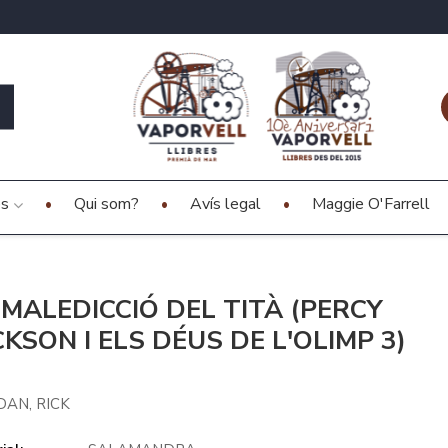
es
Qui som?
Avís legal
Maggie O'Farrell
 MALEDICCIÓ DEL TITÀ (PERCY
CKSON I ELS DÉUS DE L'OLIMP 3)
DAN, RICK