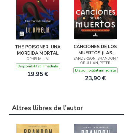
CANCIONES DE LOS
THE POISONER. UNA
MUERTOS (LAS
MORDIDA MORTAL
SANDERSON, BRANDON /
GUERRAS DE LOS
OPHELIA, I. V.
ORULLIAN, PETER
ESTRATOS 1)
Disponibilitat inmediata
Disponibilitat inmediata
19,95 €
23,90 €
Altres llibres de l'autor