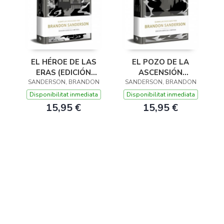
EL HÉROE DE LAS
EL POZO DE LA
ERAS (EDICIÓN
ASCENSIÓN
SANDERSON, BRANDON
LIMITADA)
(EDICIÓN LIMITADA)
SANDERSON, BRANDON
(TRILOGÍA ORIGINAL
(TRILOGÍA ORIGINAL
Disponibilitat inmediata
Disponibilitat inmediata
MISTBORN 3)
MISTBORN 2)
15,95 €
15,95 €