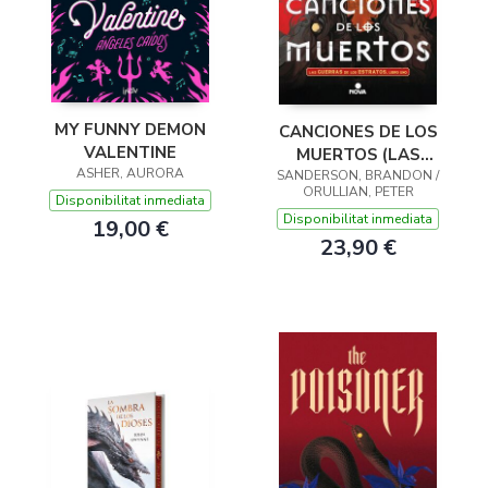
MY FUNNY DEMON
CANCIONES DE LOS
VALENTINE
MUERTOS (LAS
ASHER, AURORA
SANDERSON, BRANDON /
GUERRAS DE LOS
ORULLIAN, PETER
ESTRATOS 1)
Disponibilitat inmediata
Disponibilitat inmediata
19,00 €
23,90 €