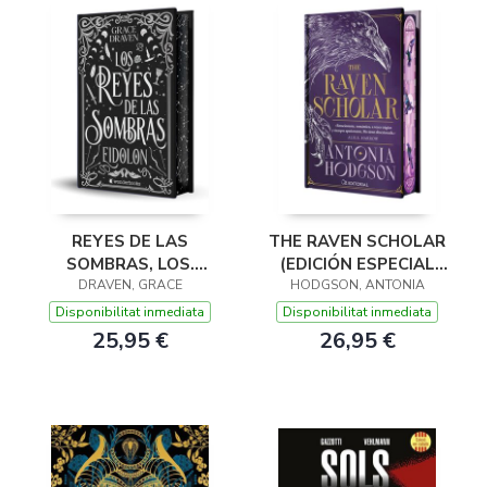
REYES DE LAS
THE RAVEN SCHOLAR
SOMBRAS, LOS.
(EDICIÓN ESPECIAL
EIDOLON (ED. CANTOS
DRAVEN, GRACE
LIMITADA EN TAPA
HODGSON, ANTONIA
PIN
DURA CON CANTOS
Disponibilitat inmediata
Disponibilitat inmediata
PINTADOS)
25,95 €
26,95 €