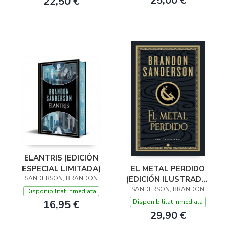
25,00 €
22,50 €
ELANTRIS (EDICIÓN
ESPECIAL LIMITADA)
EL METAL PERDIDO
SANDERSON, BRANDON
(EDICIÓN ILUSTRADA)
SANDERSON, BRANDON
(WAX & WAYNE 4)
Disponibilitat inmediata
16,95 €
Disponibilitat inmediata
29,90 €