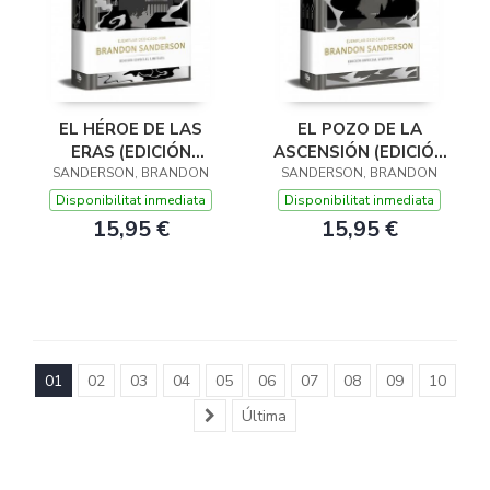
EL HÉROE DE LAS
EL POZO DE LA
ERAS (EDICIÓN
ASCENSIÓN (EDICIÓN
LIMITADA) (TRILOGÍA
SANDERSON, BRANDON
LIMITADA) (TRILOGÍA
SANDERSON, BRANDON
ORIGINAL MISTBORN
ORIGINAL MISTBORN
Disponibilitat inmediata
Disponibilitat inmediata
3)
2)
15,95 €
15,95 €
01
02
03
04
05
06
07
08
09
10
Última